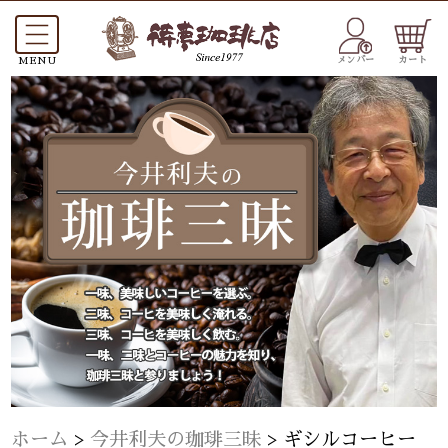
メンバー
カート
ホーム
>
今井利夫の珈琲三昧
>
ギシルコーヒー