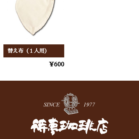
替え布（１人用）
¥600