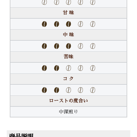
甘 味
中 味
苦味
コ ク
ローストの度合い
中深煎り
商品説明