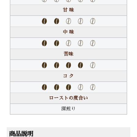
甘 味
中 味
苦味
コ ク
ローストの度合い
深煎り
商品説明