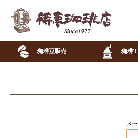
珈琲豆販売
珈琲T
メー