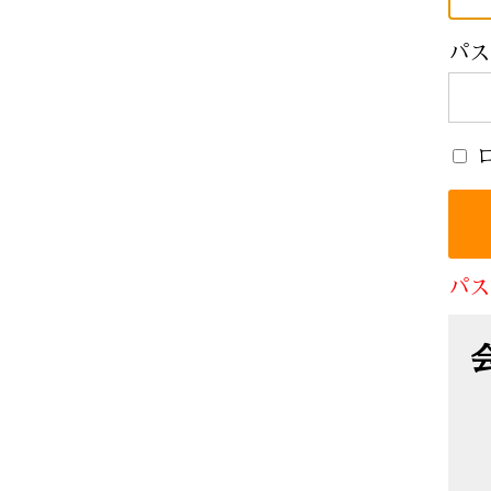
パス
パス