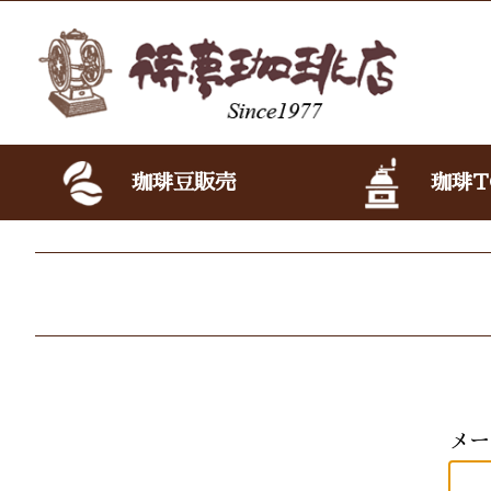
珈琲豆販売
珈琲T
メー