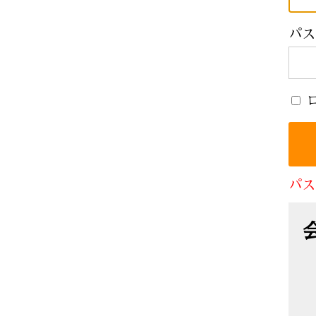
パス
パス