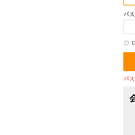
パス
パス