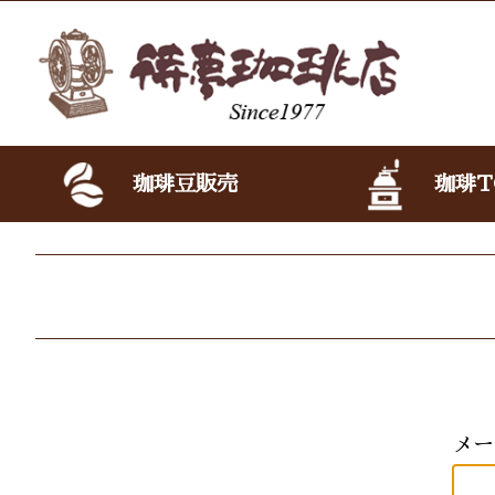
珈琲豆販売
珈琲T
メー